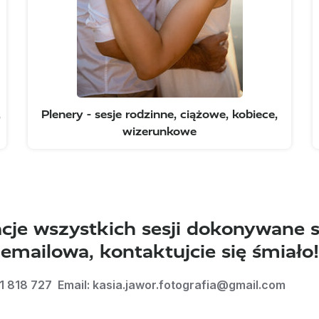
,
Plenery - sesje rodzinne, ciążowe, kobiece,
wizerunkowe
je wszystkich sesji dokonywane są
emailowa, kontaktujcie się śmiało!
1 818 727  Email: kasia.jawor.fotografia@gmail.com